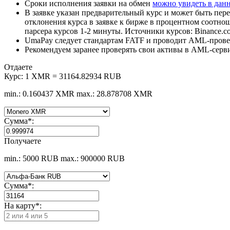
Сроки исполнения заявки на обмен
можно увидеть в дан
В заявке указан предварительный курс и может быть пере
отклонения курса в заявке к бирже в процентном соотно
парсера курсов 1-2 минуты. Источники курсов: Binance.c
UmaPay следует стандартам FATF и проводит AML-провер
Рекомендуем заранее проверять свои активы в AML-серв
Отдаете
Курс:
1 XMR = 31164.82934 RUB
min.: 0.160437 XMR
max.: 28.878708 XMR
Сумма
*
:
Получаете
min.: 5000 RUB
max.: 900000 RUB
Сумма
*
:
На карту
*
: