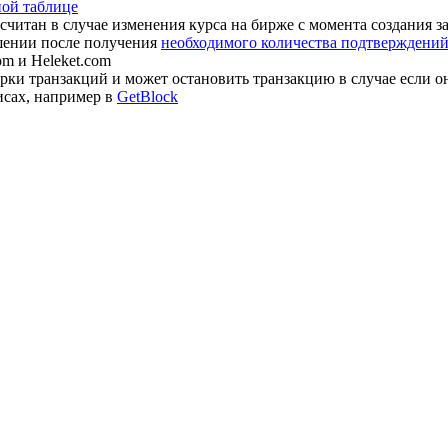
ной таблице
считан в случае изменения курса на бирже с момента создания з
шении после получения
необходимого количества подтверждений 
om и Heleket.com
ки транзакций и может остановить транзакцию в случае если о
исах, например в
GetBlock