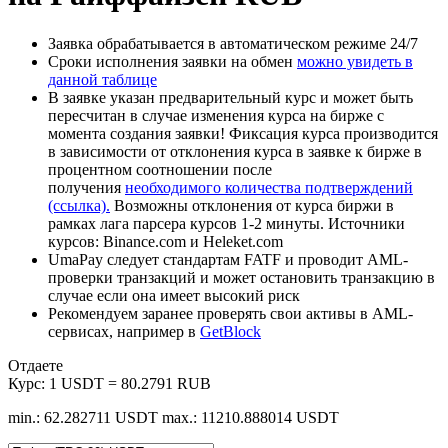
Заявка обрабатывается в автоматическом режиме 24/7
Сроки исполнения заявки на обмен
можно увидеть в
данной таблице
В заявке указан предварительный курс и может быть
пересчитан в случае изменения курса на бирже с
момента создания заявки! Фиксация курса производится
в зависимости от отклонения курса в заявке к бирже в
процентном соотношении после
получения
необходимого количества подтверждений
(ссылка).
Возможны отклонения от курса биржи в
рамках лага парсера курсов 1-2 минуты. Источники
курсов: Binance.com и Heleket.com
UmaPay следует стандартам FATF и проводит AML-
проверки транзакций и может остановить транзакцию в
случае если она имеет высокий риск
Рекомендуем заранее проверять свои активы в AML-
сервисах, например в
GetBlock
Отдаете
Курс:
1 USDT = 80.2791 RUB
min.: 62.282711 USDT
max.: 11210.888014 USDT