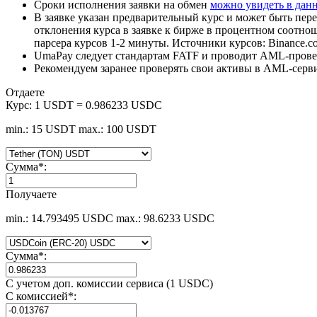
Сроки исполнения заявки на обмен
можно увидеть в дан
В заявке указан предварительный курс и может быть пере
отклонения курса в заявке к бирже в процентном соотно
парсера курсов 1-2 минуты. Источники курсов: Binance.c
UmaPay следует стандартам FATF и проводит AML-провер
Рекомендуем заранее проверять свои активы в AML-серв
Отдаете
Курс:
1 USDT = 0.986233 USDC
min.: 15 USDT
max.: 100 USDT
Сумма
*
:
Получаете
min.: 14.793495 USDC
max.: 98.6233 USDC
Сумма
*
:
С учетом доп. комиссии сервиса (1 USDC)
С комиссией
*
: