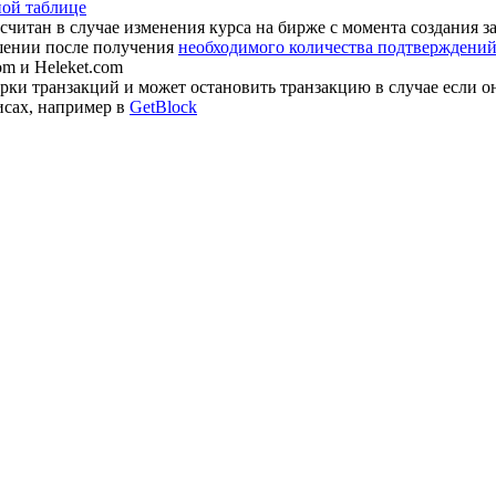
ной таблице
считан в случае изменения курса на бирже с момента создания з
шении после получения
необходимого количества подтверждений 
om и Heleket.com
ки транзакций и может остановить транзакцию в случае если о
исах, например в
GetBlock