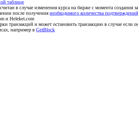
ной таблице
считан в случае изменения курса на бирже с момента создания з
шении после получения
необходимого количества подтверждений 
om и Heleket.com
ки транзакций и может остановить транзакцию в случае если о
исах, например в
GetBlock