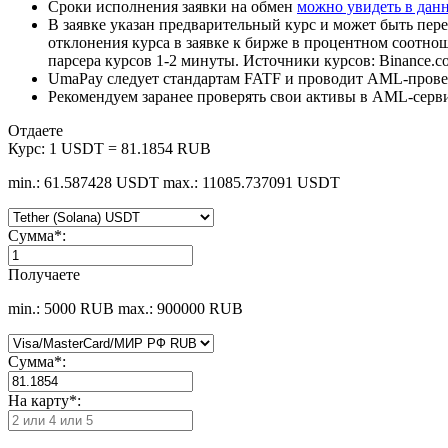
Сроки исполнения заявки на обмен
можно увидеть в дан
В заявке указан предварительный курс и может быть пере
отклонения курса в заявке к бирже в процентном соотно
парсера курсов 1-2 минуты. Источники курсов: Binance.c
UmaPay следует стандартам FATF и проводит AML-провер
Рекомендуем заранее проверять свои активы в AML-серв
Отдаете
Курс:
1 USDT = 81.1854 RUB
min.: 61.587428 USDT
max.: 11085.737091 USDT
Сумма
*
:
Получаете
min.: 5000 RUB
max.: 900000 RUB
Сумма
*
:
На карту
*
: