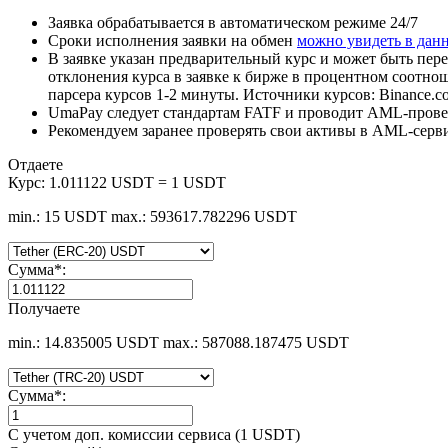
Заявка обрабатывается в автоматическом режиме 24/7
Сроки исполнения заявки на обмен
можно увидеть в дан
В заявке указан предварительный курс и может быть пере
отклонения курса в заявке к бирже в процентном соотно
парсера курсов 1-2 минуты. Источники курсов: Binance.c
UmaPay следует стандартам FATF и проводит AML-провер
Рекомендуем заранее проверять свои активы в AML-серв
Отдаете
Курс:
1.011122 USDT = 1 USDT
min.: 15 USDT
max.: 593617.782296 USDT
Сумма
*
:
Получаете
min.: 14.835005 USDT
max.: 587088.187475 USDT
Сумма
*
:
С учетом доп. комиссии сервиса (1 USDT)