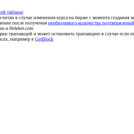
ной таблице
считан в случае изменения курса на бирже с момента создания з
шении после получения
необходимого количества подтверждений 
om и Heleket.com
ки транзакций и может остановить транзакцию в случае если о
исах, например в
GetBlock