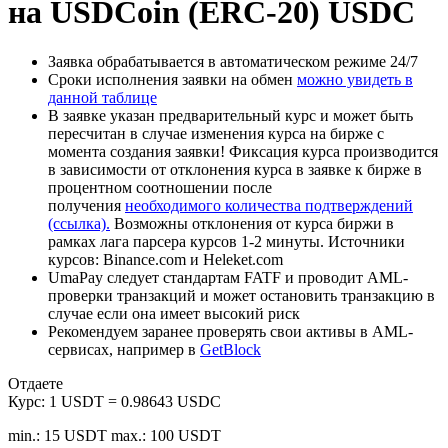
на USDCoin (ERC-20) USDC
Заявка обрабатывается в автоматическом режиме 24/7
Сроки исполнения заявки на обмен
можно увидеть в
данной таблице
В заявке указан предварительный курс и может быть
пересчитан в случае изменения курса на бирже с
момента создания заявки! Фиксация курса производится
в зависимости от отклонения курса в заявке к бирже в
процентном соотношении после
получения
необходимого количества подтверждений
(ссылка).
Возможны отклонения от курса биржи в
рамках лага парсера курсов 1-2 минуты. Источники
курсов: Binance.com и Heleket.com
UmaPay следует стандартам FATF и проводит AML-
проверки транзакций и может остановить транзакцию в
случае если она имеет высокий риск
Рекомендуем заранее проверять свои активы в AML-
сервисах, например в
GetBlock
Отдаете
Курс:
1 USDT = 0.98643 USDC
min.: 15 USDT
max.: 100 USDT