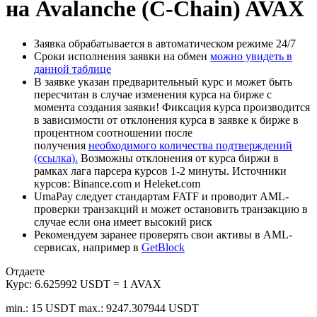
на Avalanche (C-Chain) AVAX
Заявка обрабатывается в автоматическом режиме 24/7
Сроки исполнения заявки на обмен
можно увидеть в
данной таблице
В заявке указан предварительный курс и может быть
пересчитан в случае изменения курса на бирже с
момента создания заявки! Фиксация курса производится
в зависимости от отклонения курса в заявке к бирже в
процентном соотношении после
получения
необходимого количества подтверждений
(ссылка).
Возможны отклонения от курса биржи в
рамках лага парсера курсов 1-2 минуты. Источники
курсов: Binance.com и Heleket.com
UmaPay следует стандартам FATF и проводит AML-
проверки транзакций и может остановить транзакцию в
случае если она имеет высокий риск
Рекомендуем заранее проверять свои активы в AML-
сервисах, например в
GetBlock
Отдаете
Курс:
6.625992 USDT = 1 AVAX
min.: 15 USDT
max.: 9247.307944 USDT