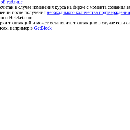
ной таблице
считан в случае изменения курса на бирже с момента создания з
шении после получения
необходимого количества подтверждений 
om и Heleket.com
ки транзакций и может остановить транзакцию в случае если о
исах, например в
GetBlock