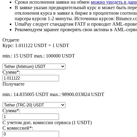
Сроки исполнения заявки на обмен
можно увидеть в дан
В заявке указан предварительный курс и может быть пере
отклонения курса в заявке к бирже в процентном соотно
парсера курсов 1-2 минуты. Источники курсов: Binance.c
UmaPay следует стандартам FATF и проводит AML-провер
Рекомендуем заранее проверять свои активы в AML-серв
Отдаете
Курс:
1.011122 USDT = 1 USDT
min.: 15 USDT
max.: 100000 USDT
Сумма
*
:
Получаете
min.: 14.835005 USDT
max.: 98900.033824 USDT
Сумма
*
:
С учетом доп. комиссии сервиса (1 USDT)
С комиссией
*
: