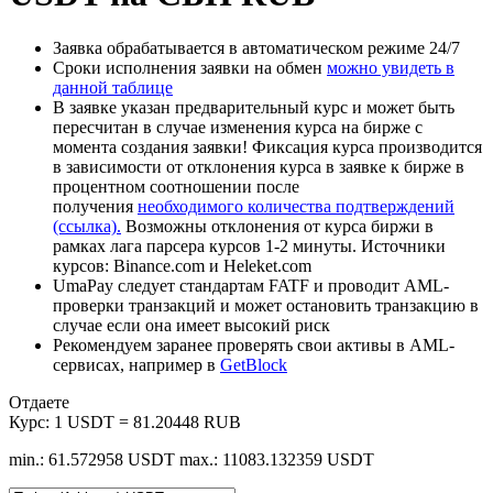
Заявка обрабатывается в автоматическом режиме 24/7
Сроки исполнения заявки на обмен
можно увидеть в
данной таблице
В заявке указан предварительный курс и может быть
пересчитан в случае изменения курса на бирже с
момента создания заявки! Фиксация курса производится
в зависимости от отклонения курса в заявке к бирже в
процентном соотношении после
получения
необходимого количества подтверждений
(ссылка).
Возможны отклонения от курса биржи в
рамках лага парсера курсов 1-2 минуты. Источники
курсов: Binance.com и Heleket.com
UmaPay следует стандартам FATF и проводит AML-
проверки транзакций и может остановить транзакцию в
случае если она имеет высокий риск
Рекомендуем заранее проверять свои активы в AML-
сервисах, например в
GetBlock
Отдаете
Курс:
1 USDT = 81.20448 RUB
min.: 61.572958 USDT
max.: 11083.132359 USDT