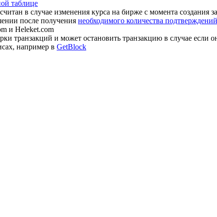
ной таблице
считан в случае изменения курса на бирже с момента создания з
шении после получения
необходимого количества подтверждений 
om и Heleket.com
ки транзакций и может остановить транзакцию в случае если о
исах, например в
GetBlock