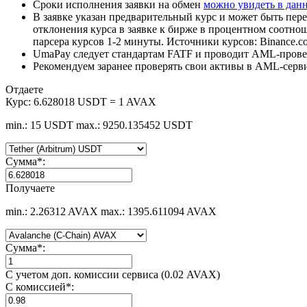
Сроки исполнения заявки на обмен
можно увидеть в дан
В заявке указан предварительный курс и может быть пере
отклонения курса в заявке к бирже в процентном соотно
парсера курсов 1-2 минуты. Источники курсов: Binance.c
UmaPay следует стандартам FATF и проводит AML-провер
Рекомендуем заранее проверять свои активы в AML-серв
Отдаете
Курс:
6.628018 USDT = 1 AVAX
min.: 15 USDT
max.: 9250.135452 USDT
Сумма
*
:
Получаете
min.: 2.26312 AVAX
max.: 1395.611094 AVAX
Сумма
*
:
С учетом доп. комиссии сервиса (0.02 AVAX)
С комиссией
*
: