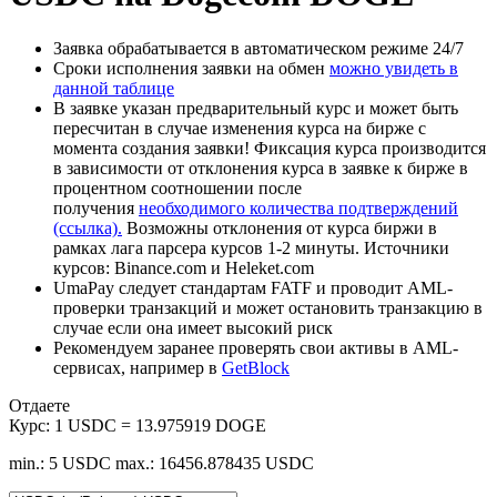
Заявка обрабатывается в автоматическом режиме 24/7
Сроки исполнения заявки на обмен
можно увидеть в
данной таблице
В заявке указан предварительный курс и может быть
пересчитан в случае изменения курса на бирже с
момента создания заявки! Фиксация курса производится
в зависимости от отклонения курса в заявке к бирже в
процентном соотношении после
получения
необходимого количества подтверждений
(ссылка).
Возможны отклонения от курса биржи в
рамках лага парсера курсов 1-2 минуты. Источники
курсов: Binance.com и Heleket.com
UmaPay следует стандартам FATF и проводит AML-
проверки транзакций и может остановить транзакцию в
случае если она имеет высокий риск
Рекомендуем заранее проверять свои активы в AML-
сервисах, например в
GetBlock
Отдаете
Курс:
1 USDC = 13.975919 DOGE
min.: 5 USDC
max.: 16456.878435 USDC