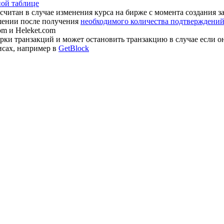
ной таблице
считан в случае изменения курса на бирже с момента создания з
шении после получения
необходимого количества подтверждений 
om и Heleket.com
ки транзакций и может остановить транзакцию в случае если о
исах, например в
GetBlock