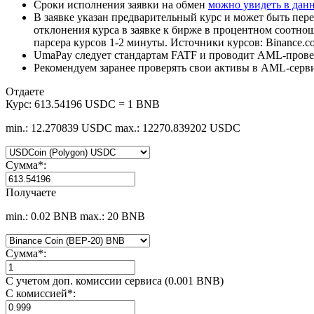
Сроки исполнения заявки на обмен
можно увидеть в дан
В заявке указан предварительный курс и может быть пере
отклонения курса в заявке к бирже в процентном соотно
парсера курсов 1-2 минуты. Источники курсов: Binance.c
UmaPay следует стандартам FATF и проводит AML-провер
Рекомендуем заранее проверять свои активы в AML-серв
Отдаете
Курс:
613.54196 USDC = 1 BNB
min.: 12.270839 USDC
max.: 12270.839202 USDC
Сумма
*
:
Получаете
min.: 0.02 BNB
max.: 20 BNB
Сумма
*
:
С учетом доп. комиссии сервиса (0.001 BNB)
С комиссией
*
: