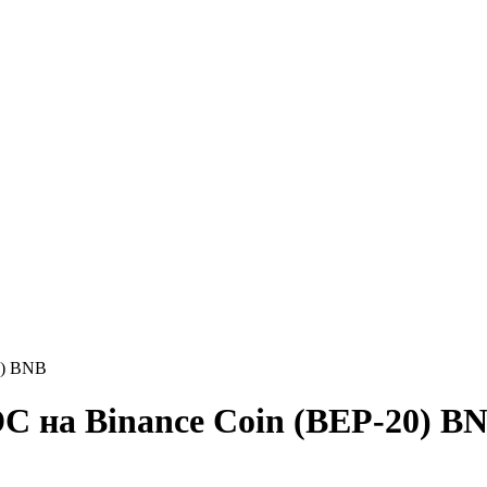
0) BNB
C на Binance Coin (BEP-20) B