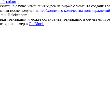
ной таблице
считан в случае изменения курса на бирже с момента создания з
шении после получения
необходимого количества подтверждений 
om и Heleket.com
ки транзакций и может остановить транзакцию в случае если о
исах, например в
GetBlock