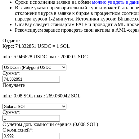
Сроки исполнения заявки на обмен
можно увидеть в дан
В заявке указан предварительный курс и может быть пере
отклонения курса в заявке к бирже в процентном соотно
парсера курсов 1-2 минуты. Источники курсов: Binance.c
UmaPay следует стандартам FATF и проводит AML-провер
Рекомендуем заранее проверять свои активы в AML-серв
Отдаете
Курс:
74.332851 USDC = 1 SOL
min.: 5.946628 USDC
max.: 20000 USDC
Сумма
*
:
Получаете
min.: 0.08 SOL
max.: 269.060042 SOL
Сумма
*
:
С учетом доп. комиссии сервиса (0.008 SOL)
С комиссией
*
: