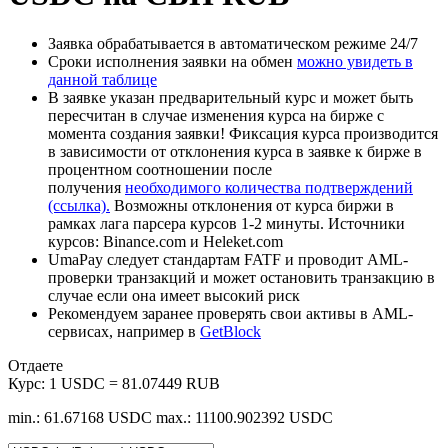
Заявка обрабатывается в автоматическом режиме 24/7
Сроки исполнения заявки на обмен
можно увидеть в
данной таблице
В заявке указан предварительный курс и может быть
пересчитан в случае изменения курса на бирже с
момента создания заявки! Фиксация курса производится
в зависимости от отклонения курса в заявке к бирже в
процентном соотношении после
получения
необходимого количества подтверждений
(ссылка).
Возможны отклонения от курса биржи в
рамках лага парсера курсов 1-2 минуты. Источники
курсов: Binance.com и Heleket.com
UmaPay следует стандартам FATF и проводит AML-
проверки транзакций и может остановить транзакцию в
случае если она имеет высокий риск
Рекомендуем заранее проверять свои активы в AML-
сервисах, например в
GetBlock
Отдаете
Курс:
1 USDC = 81.07449 RUB
min.: 61.67168 USDC
max.: 11100.902392 USDC