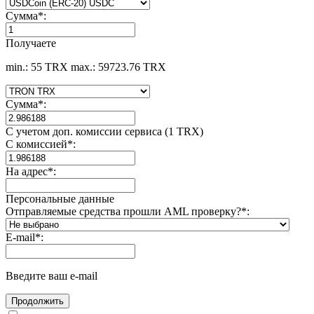
Сумма
*
:
Получаете
min.: 55 TRX
max.: 59723.76 TRX
Сумма
*
:
С учетом доп. комиссии сервиса (1 TRX)
С комиссией
*
:
На адрес
*
:
Персональные данные
Отправляемые средства прошли AML проверку?
*
:
E-mail
*
:
Введите ваш e-mail