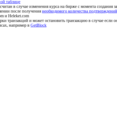
ной таблице
считан в случае изменения курса на бирже с момента создания з
шении после получения
необходимого количества подтверждений 
om и Heleket.com
ки транзакций и может остановить транзакцию в случае если о
исах, например в
GetBlock