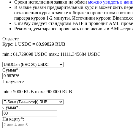
Сроки исполнения заявки на обмен
можно увидеть в дан
В заявке указан предварительный курс и может быть пере
отклонения курса в заявке к бирже в процентном соотно
парсера курсов 1-2 минуты. Источники курсов: Binance.c
UmaPay следует стандартам FATF и проводит AML-провер
Рекомендуем заранее проверять свои активы в AML-серв
Отдаете
Курс:
1 USDC = 80.99829 RUB
min.: 61.729698 USDC
max.: 11111.345684 USDC
Сумма
*
:
Получаете
min.: 5000 RUB
max.: 900000 RUB
Сумма
*
:
На карту
*
: