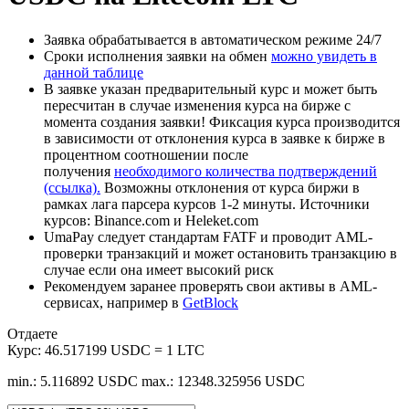
Заявка обрабатывается в автоматическом режиме 24/7
Сроки исполнения заявки на обмен
можно увидеть в
данной таблице
В заявке указан предварительный курс и может быть
пересчитан в случае изменения курса на бирже с
момента создания заявки! Фиксация курса производится
в зависимости от отклонения курса в заявке к бирже в
процентном соотношении после
получения
необходимого количества подтверждений
(ссылка).
Возможны отклонения от курса биржи в
рамках лага парсера курсов 1-2 минуты. Источники
курсов: Binance.com и Heleket.com
UmaPay следует стандартам FATF и проводит AML-
проверки транзакций и может остановить транзакцию в
случае если она имеет высокий риск
Рекомендуем заранее проверять свои активы в AML-
сервисах, например в
GetBlock
Отдаете
Курс:
46.517199 USDC = 1 LTC
min.: 5.116892 USDC
max.: 12348.325956 USDC