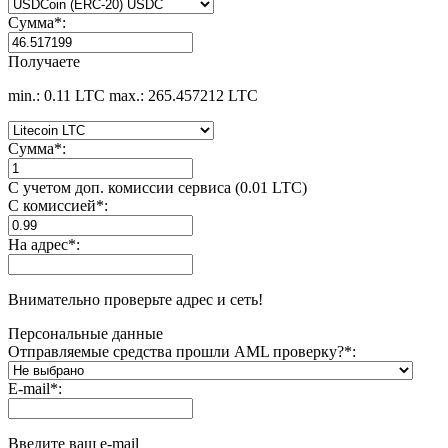
Сумма
*
:
Получаете
min.: 0.11 LTC
max.: 265.457212 LTC
Сумма
*
:
С учетом доп. комиссии сервиса (0.01 LTC)
С комиссией
*
:
На адрес
*
:
Внимательно проверьте адрес и сеть!
Персональные данные
Отправляемые средства прошли AML проверку?
*
:
E-mail
*
:
Введите ваш e-mail