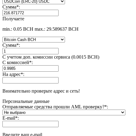
Сумма
*
:
Получаете
min.: 0.05 BCH
max.: 29.589637 BCH
Сумма
*
:
С учетом доп. комиссии сервиса (0.0015 BCH)
С комиссией
*
:
На адрес
*
:
Внимательно проверьте адрес и сеть!
Персональные данные
Отправляемые средства прошли AML проверку?
*
:
E-mail
*
:
Введите ваш e-mail