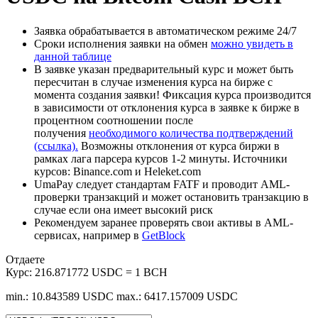
Заявка обрабатывается в автоматическом режиме 24/7
Сроки исполнения заявки на обмен
можно увидеть в
данной таблице
В заявке указан предварительный курс и может быть
пересчитан в случае изменения курса на бирже с
момента создания заявки! Фиксация курса производится
в зависимости от отклонения курса в заявке к бирже в
процентном соотношении после
получения
необходимого количества подтверждений
(ссылка).
Возможны отклонения от курса биржи в
рамках лага парсера курсов 1-2 минуты. Источники
курсов: Binance.com и Heleket.com
UmaPay следует стандартам FATF и проводит AML-
проверки транзакций и может остановить транзакцию в
случае если она имеет высокий риск
Рекомендуем заранее проверять свои активы в AML-
сервисах, например в
GetBlock
Отдаете
Курс:
216.871772 USDC = 1 BCH
min.: 10.843589 USDC
max.: 6417.157009 USDC