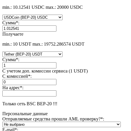
min.: 10.12541 USDC
max.: 20000 USDC
Сумма
*
:
Получаете
min.: 10 USDT
max.: 19752.286574 USDT
Сумма
*
:
С учетом доп. комиссии сервиса (1 USDT)
С комиссией
*
:
На адрес
*
:
Только сеть BSC BEP-20 !!!
Персональные данные
Отправляемые средства прошли AML проверку?
*
:
E-mail
*
: