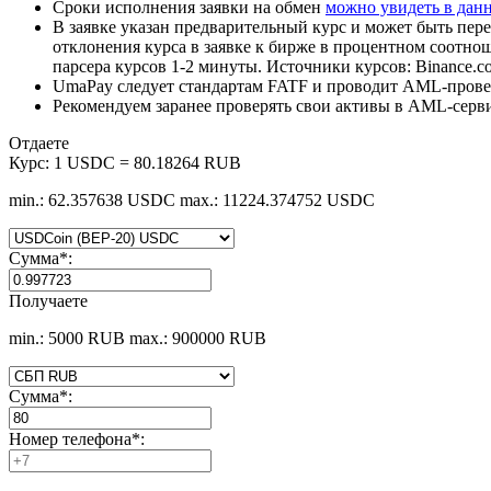
Сроки исполнения заявки на обмен
можно увидеть в дан
В заявке указан предварительный курс и может быть пере
отклонения курса в заявке к бирже в процентном соотно
парсера курсов 1-2 минуты. Источники курсов: Binance.c
UmaPay следует стандартам FATF и проводит AML-провер
Рекомендуем заранее проверять свои активы в AML-серв
Отдаете
Курс:
1 USDC = 80.18264 RUB
min.: 62.357638 USDC
max.: 11224.374752 USDC
Сумма
*
:
Получаете
min.: 5000 RUB
max.: 900000 RUB
Сумма
*
:
Номер телефона
*
: