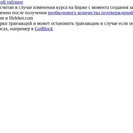
ной таблице
считан в случае изменения курса на бирже с момента создания з
шении после получения
необходимого количества подтверждений 
om и Heleket.com
ки транзакций и может остановить транзакцию в случае если о
исах, например в
GetBlock