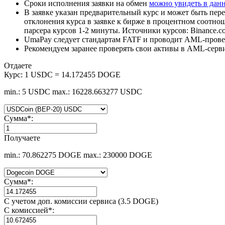
Сроки исполнения заявки на обмен
можно увидеть в дан
В заявке указан предварительный курс и может быть пере
отклонения курса в заявке к бирже в процентном соотно
парсера курсов 1-2 минуты. Источники курсов: Binance.c
UmaPay следует стандартам FATF и проводит AML-провер
Рекомендуем заранее проверять свои активы в AML-серв
Отдаете
Курс:
1 USDC = 14.172455 DOGE
min.: 5 USDC
max.: 16228.663277 USDC
Сумма
*
:
Получаете
min.: 70.862275 DOGE
max.: 230000 DOGE
Сумма
*
:
С учетом доп. комиссии сервиса (3.5 DOGE)
С комиссией
*
: