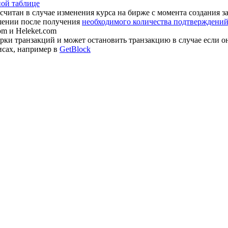
ной таблице
считан в случае изменения курса на бирже с момента создания з
шении после получения
необходимого количества подтверждений 
om и Heleket.com
ки транзакций и может остановить транзакцию в случае если о
исах, например в
GetBlock