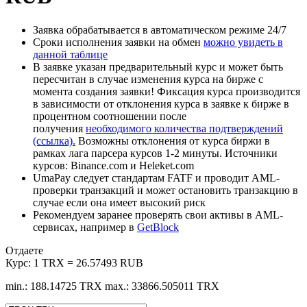
Заявка обрабатывается в автоматическом режиме 24/7
Сроки исполнения заявки на обмен
можно увидеть в
данной таблице
В заявке указан предварительный курс и может быть
пересчитан в случае изменения курса на бирже с
момента создания заявки! Фиксация курса производится
в зависимости от отклонения курса в заявке к бирже в
процентном соотношении после
получения
необходимого количества подтверждений
(ссылка).
Возможны отклонения от курса биржи в
рамках лага парсера курсов 1-2 минуты. Источники
курсов: Binance.com и Heleket.com
UmaPay следует стандартам FATF и проводит AML-
проверки транзакций и может остановить транзакцию в
случае если она имеет высокий риск
Рекомендуем заранее проверять свои активы в AML-
сервисах, например в
GetBlock
Отдаете
Курс:
1 TRX = 26.57493 RUB
min.: 188.14725 TRX
max.: 33866.505011 TRX