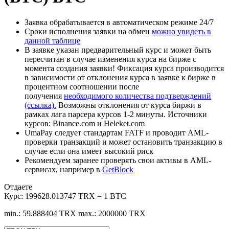
Заявка обрабатывается в автоматическом режиме 24/7
Сроки исполнения заявки на обмен
можно увидеть в
данной таблице
В заявке указан предварительный курс и может быть
пересчитан в случае изменения курса на бирже с
момента создания заявки! Фиксация курса производится
в зависимости от отклонения курса в заявке к бирже в
процентном соотношении после
получения
необходимого количества подтверждений
(ссылка).
Возможны отклонения от курса биржи в
рамках лага парсера курсов 1-2 минуты. Источники
курсов: Binance.com и Heleket.com
UmaPay следует стандартам FATF и проводит AML-
проверки транзакций и может остановить транзакцию в
случае если она имеет высокий риск
Рекомендуем заранее проверять свои активы в AML-
сервисах, например в
GetBlock
Отдаете
Курс:
199628.013747 TRX = 1 BTC
min.: 59.888404 TRX
max.: 2000000 TRX