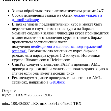
Заявка обрабатывается в автоматическом режиме 24/7
Сроки исполнения заявки на обмен
можно увидеть в
данной таблице
В заявке указан предварительный курс и может быть
пересчитан в случае изменения курса на бирже с
момента создания заявки! Фиксация курса производится
в зависимости от отклонения курса в заявке к бирже в
процентном соотношении после
получения
необходимого количества подтверждений
(ссылка).
Возможны отклонения от курса биржи в
рамках лага парсера курсов 1-2 минуты. Источники
курсов: Binance.com и Heleket.com
UmaPay следует стандартам FATF и проводит AML-
проверки транзакций и может остановить транзакцию в
случае если она имеет высокий риск
Рекомендуем заранее проверять свои активы в AML-
сервисах, например в
GetBlock
Отдаете
Курс:
1 TRX = 26.53877 RUB
min.: 188.403607 TRX
max.: 33912.649305 TRX