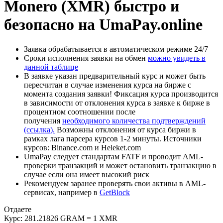
Monero (XMR) быстро и
безопасно на UmaPay.online
Заявка обрабатывается в автоматическом режиме 24/7
Сроки исполнения заявки на обмен
можно увидеть в
данной таблице
В заявке указан предварительный курс и может быть
пересчитан в случае изменения курса на бирже с
момента создания заявки! Фиксация курса производится
в зависимости от отклонения курса в заявке к бирже в
процентном соотношении после
получения
необходимого количества подтверждений
(ссылка).
Возможны отклонения от курса биржи в
рамках лага парсера курсов 1-2 минуты. Источники
курсов: Binance.com и Heleket.com
UmaPay следует стандартам FATF и проводит AML-
проверки транзакций и может остановить транзакцию в
случае если она имеет высокий риск
Рекомендуем заранее проверять свои активы в AML-
сервисах, например в
GetBlock
Отдаете
Курс:
281.21826 GRAM = 1 XMR