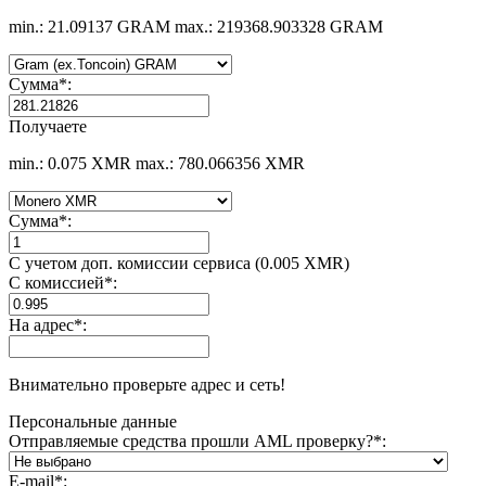
min.: 21.09137 GRAM
max.: 219368.903328 GRAM
Сумма
*
:
Получаете
min.: 0.075 XMR
max.: 780.066356 XMR
Сумма
*
:
С учетом доп. комиссии сервиса (0.005 XMR)
С комиссией
*
:
На адрес
*
:
Внимательно проверьте адрес и сеть!
Персональные данные
Отправляемые средства прошли AML проверку?
*
:
E-mail
*
: