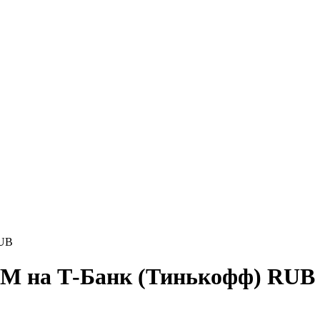
RUB
AM на Т-Банк (Тинькофф) RUB