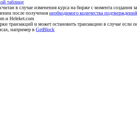
ной таблице
считан в случае изменения курса на бирже с момента создания з
шении после получения
необходимого количества подтверждений 
om и Heleket.com
ки транзакций и может остановить транзакцию в случае если о
исах, например в
GetBlock