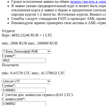
Сроки исполнения заявки на обмен
можно увидеть в дан
В заявке указан предварительный курс и может быть пере
отклонения курса в заявке к бирже в процентном соотно
парсера курсов 1-2 минуты. Источники курсов: Binance.c
UmaPay следует стандартам FATF и проводит AML-провер
Рекомендуем заранее проверять свои активы в AML-серв
Отдаете
Курс:
4810.23246 RUB = 1 LTC
min.: 2000 RUB
max.: 200000 RUB
Сумма
*
:
Получаете
min.: 0.41578 LTC
max.: 41.578032 LTC
Сумма
*
:
С учетом доп. комиссии сервиса (0.01 LTC)
С комиссией
*
: