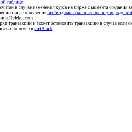
ной таблице
считан в случае изменения курса на бирже с момента создания з
шении после получения
необходимого количества подтверждений 
om и Heleket.com
ки транзакций и может остановить транзакцию в случае если о
исах, например в
GetBlock