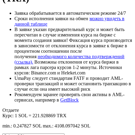
Заявка обрабатывается в автоматическом режиме 24/7
Сроки исполнения заявки на обмен
можно увидеть в
данной таблице
В заявке указан предварительный курс и может быть
пересчитан в случае изменения курса на бирже с
момента создания заявки! Фиксация курса производится
в зависимости от отклонения курса в заявке к бирже в
процентном соотношении после
получения
необходимого количества подтверждений
(ссылка).
Возможны отклонения от курса биржи в
рамках лага парсера курсов 1-2 минуты. Источники
курсов: Binance.com и Heleket.com
UmaPay следует стандартам FATF и проводит AML-
проверки транзакций и может остановить транзакцию в
случае если она имеет высокий риск
Рекомендуем заранее проверять свои активы в AML-
сервисах, например в
GetBlock
Отдаете
Курс:
1 SOL = 221.928869 TRX
min.: 0.247827 SOL
max.: 4108.097042 SOL