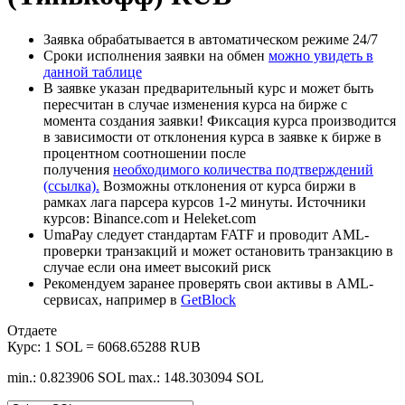
Заявка обрабатывается в автоматическом режиме 24/7
Сроки исполнения заявки на обмен
можно увидеть в
данной таблице
В заявке указан предварительный курс и может быть
пересчитан в случае изменения курса на бирже с
момента создания заявки! Фиксация курса производится
в зависимости от отклонения курса в заявке к бирже в
процентном соотношении после
получения
необходимого количества подтверждений
(ссылка).
Возможны отклонения от курса биржи в
рамках лага парсера курсов 1-2 минуты. Источники
курсов: Binance.com и Heleket.com
UmaPay следует стандартам FATF и проводит AML-
проверки транзакций и может остановить транзакцию в
случае если она имеет высокий риск
Рекомендуем заранее проверять свои активы в AML-
сервисах, например в
GetBlock
Отдаете
Курс:
1 SOL = 6068.65288 RUB
min.: 0.823906 SOL
max.: 148.303094 SOL