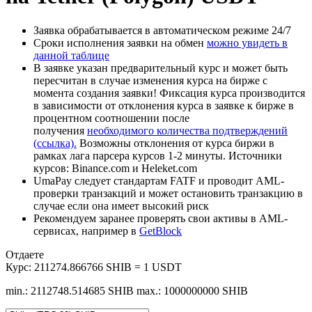
Заявка обрабатывается в автоматическом режиме 24/7
Сроки исполнения заявки на обмен
можно увидеть в
данной таблице
В заявке указан предварительный курс и может быть
пересчитан в случае изменения курса на бирже с
момента создания заявки! Фиксация курса производится
в зависимости от отклонения курса в заявке к бирже в
процентном соотношении после
получения
необходимого количества подтверждений
(ссылка).
Возможны отклонения от курса биржи в
рамках лага парсера курсов 1-2 минуты. Источники
курсов: Binance.com и Heleket.com
UmaPay следует стандартам FATF и проводит AML-
проверки транзакций и может остановить транзакцию в
случае если она имеет высокий риск
Рекомендуем заранее проверять свои активы в AML-
сервисах, например в
GetBlock
Отдаете
Курс:
211274.866766 SHIB = 1 USDT
min.: 2112748.514685 SHIB
max.: 1000000000 SHIB