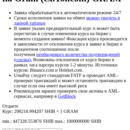
Заявка обрабатывается в автоматическом режиме 24/7
Сроки исполнения заявки на обмен
можно увидеть в
данной таблице
В заявке указан предварительный курс и может быть
пересчитан в случае изменения курса на бирже с
момента создания заявки! Фиксация курса производится
в зависимости от отклонения курса в заявке к бирже в
процентном соотношении после
получения
необходимого количества подтверждений
(ссылка).
Возможны отклонения от курса биржи в
рамках лага парсера курсов 1-2 минуты. Источники
курсов: Binance.com и Heleket.com
UmaPay следует стандартам FATF и проводит AML-
проверки транзакций и может остановить транзакцию в
случае если она имеет высокий риск
Рекомендуем заранее проверять свои активы в AML-
сервисах, например в
GetBlock
Отдаете
Курс:
298218.994207 SHIB = 1 GRAM
min.: 447328.553876 SHIB
max.: 1000000000 SHIB