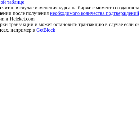
ной таблице
считан в случае изменения курса на бирже с момента создания з
шении после получения
необходимого количества подтверждений 
om и Heleket.com
ки транзакций и может остановить транзакцию в случае если о
исах, например в
GetBlock