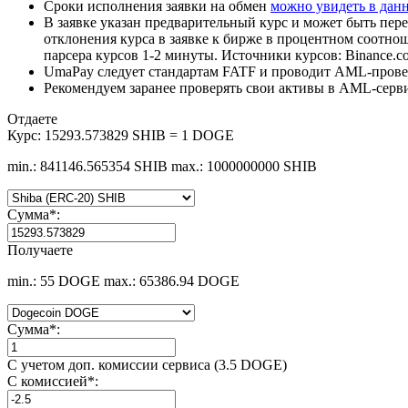
Сроки исполнения заявки на обмен
можно увидеть в дан
В заявке указан предварительный курс и может быть пере
отклонения курса в заявке к бирже в процентном соотно
парсера курсов 1-2 минуты. Источники курсов: Binance.c
UmaPay следует стандартам FATF и проводит AML-провер
Рекомендуем заранее проверять свои активы в AML-серв
Отдаете
Курс:
15293.573829 SHIB = 1 DOGE
min.: 841146.565354 SHIB
max.: 1000000000 SHIB
Сумма
*
:
Получаете
min.: 55 DOGE
max.: 65386.94 DOGE
Сумма
*
:
С учетом доп. комиссии сервиса (3.5 DOGE)
С комиссией
*
: