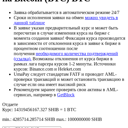
Заявка обрабатывается в автоматическом режиме 24/7
Сроки исполнения заявки на обмен
можно увидеть в
данной таблице
В заявке указан предварительный курс и может быть
пересчитан в случае изменения курса на бирже с
момента создания заявки! Фиксация курса производится
в зависимости от отклонения курса в заявке к бирже в
процентном соотношении после
получения
необходимого количества подтверждений
(ссылка).
Возможны отклонения от курса биржи в
рамках лага парсера курсов 1-2 минуты. Источники
курсов: Binance.com и Heleket.com
UmaPay следует стандартам FATF и проводит AML-
проверки транзакций и может остановить транзакцию в
случае если она имеет высокий риск
Рекомендуем заранее проверять свои активы в AML-
сервисах, например в
GetBlock
Отдаете
Курс:
14319456167.327 SHIB = 1 BTC
min.: 4285714.285714 SHIB
max.: 1000000000 SHIB