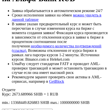
Заявка обрабатывается в автоматическом режиме 24/7
Сроки исполнения заявки на обмен
можно увидеть в
данной таблице
В заявке указан предварительный курс и может быть
пересчитан в случае изменения курса на бирже с
момента создания заявки! Фиксация курса производится
в зависимости от отклонения курса в заявке к бирже в
процентном соотношении после
получения
необходимого количества подтверждений
(ссылка).
Возможны отклонения от курса биржи в
рамках лага парсера курсов 1-2 минуты. Источники
курсов: Binance.com и Heleket.com
UmaPay следует стандартам FATF и проводит AML-
проверки транзакций и может остановить транзакцию в
случае если она имеет высокий риск
Рекомендуем заранее проверять свои активы в AML-
сервисах, например в
GetBlock
Отдаете
Курс:
2673.689966 SHIB = 1 RUB
min.: 13368449.826883 SHIB
max.: 1000000000 SHIB