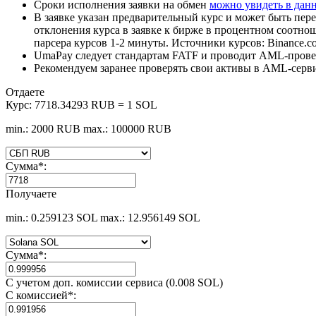
Сроки исполнения заявки на обмен
можно увидеть в дан
В заявке указан предварительный курс и может быть пере
отклонения курса в заявке к бирже в процентном соотно
парсера курсов 1-2 минуты. Источники курсов: Binance.c
UmaPay следует стандартам FATF и проводит AML-провер
Рекомендуем заранее проверять свои активы в AML-серв
Отдаете
Курс:
7718.34293 RUB = 1 SOL
min.: 2000 RUB
max.: 100000 RUB
Сумма
*
:
Получаете
min.: 0.259123 SOL
max.: 12.956149 SOL
Сумма
*
:
С учетом доп. комиссии сервиса (0.008 SOL)
С комиссией
*
: