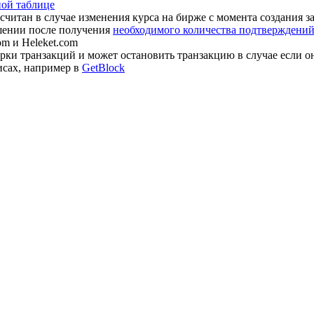
ной таблице
считан в случае изменения курса на бирже с момента создания з
шении после получения
необходимого количества подтверждений 
om и Heleket.com
ки транзакций и может остановить транзакцию в случае если о
исах, например в
GetBlock