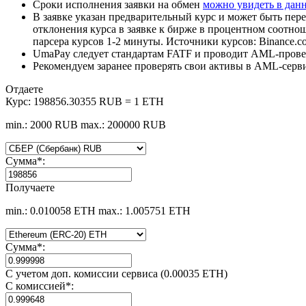
Сроки исполнения заявки на обмен
можно увидеть в дан
В заявке указан предварительный курс и может быть пере
отклонения курса в заявке к бирже в процентном соотно
парсера курсов 1-2 минуты. Источники курсов: Binance.c
UmaPay следует стандартам FATF и проводит AML-провер
Рекомендуем заранее проверять свои активы в AML-серв
Отдаете
Курс:
198856.30355 RUB = 1 ETH
min.: 2000 RUB
max.: 200000 RUB
Сумма
*
:
Получаете
min.: 0.010058 ETH
max.: 1.005751 ETH
Сумма
*
:
С учетом доп. комиссии сервиса (0.00035 ETH)
С комиссией
*
: