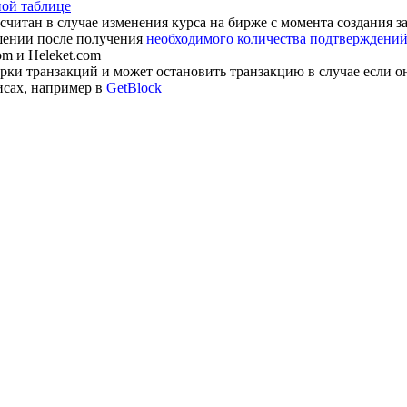
ной таблице
считан в случае изменения курса на бирже с момента создания з
шении после получения
необходимого количества подтверждений 
om и Heleket.com
ки транзакций и может остановить транзакцию в случае если о
исах, например в
GetBlock