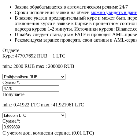
Заявка обрабатывается в автоматическом режиме 24/7
Сроки исполнения заявки на обмен
можно увидеть в дан
В заявке указан предварительный курс и может быть пере
отклонения курса в заявке к бирже в процентном соотно
парсера курсов 1-2 минуты. Источники курсов: Binance.c
UmaPay следует стандартам FATF и проводит AML-провер
Рекомендуем заранее проверять свои активы в AML-серв
Отдаете
Курс:
4770.7692 RUB = 1 LTC
min.: 2000 RUB
max.: 200000 RUB
Сумма
*
:
Получаете
min.: 0.41922 LTC
max.: 41.921961 LTC
Сумма
*
:
С учетом доп. комиссии сервиса (0.01 LTC)