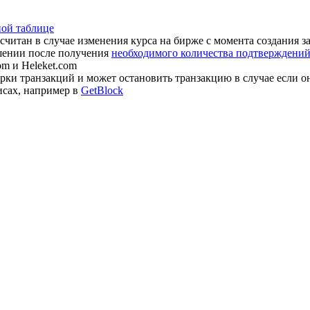
ной таблице
считан в случае изменения курса на бирже с момента создания з
шении после получения
необходимого количества подтверждений 
om и Heleket.com
ки транзакций и может остановить транзакцию в случае если о
исах, например в
GetBlock