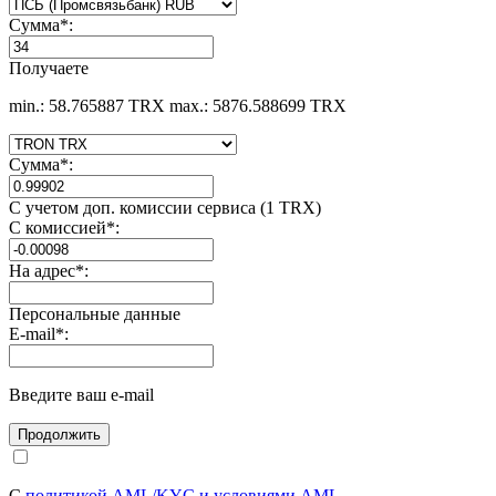
Сумма
*
:
Получаете
min.: 58.765887 TRX
max.: 5876.588699 TRX
Сумма
*
:
С учетом доп. комиссии сервиса (1 TRX)
С комиссией
*
:
На адрес
*
:
Персональные данные
E-mail
*
:
Введите ваш e-mail
С
политикой AML/KYC и условиями AML