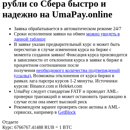
рубли со Сбера быстро и
надежно на UmaPay.online
Заявка обрабатывается в автоматическом режиме 24/7
Сроки исполнения заявки на обмен
можно увидеть в
данной таблице
В заявке указан предварительный курс и может быть
пересчитан в случае изменения курса на бирже с
момента создания заявки! Фиксация курса производится
в зависимости от отклонения курса в заявке к бирже в
процентном соотношении после
получения
необходимого количества подтверждений
(ссылка).
Возможны отклонения от курса биржи в
рамках лага парсера курсов 1-2 минуты. Источники
курсов: Binance.com и Heleket.com
UmaPay следует стандартам FATF и проводит AML-
проверки транзакций и может остановить транзакцию в
случае если она имеет высокий риск
Рекомендуем заранее проверять свои активы в AML-
сервисах, например в
GetBlock
Отдаете
Курс:
6766767.41488 RUB = 1 BTC