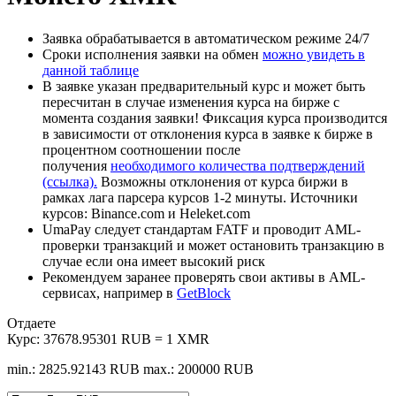
Заявка обрабатывается в автоматическом режиме 24/7
Сроки исполнения заявки на обмен
можно увидеть в
данной таблице
В заявке указан предварительный курс и может быть
пересчитан в случае изменения курса на бирже с
момента создания заявки! Фиксация курса производится
в зависимости от отклонения курса в заявке к бирже в
процентном соотношении после
получения
необходимого количества подтверждений
(ссылка).
Возможны отклонения от курса биржи в
рамках лага парсера курсов 1-2 минуты. Источники
курсов: Binance.com и Heleket.com
UmaPay следует стандартам FATF и проводит AML-
проверки транзакций и может остановить транзакцию в
случае если она имеет высокий риск
Рекомендуем заранее проверять свои активы в AML-
сервисах, например в
GetBlock
Отдаете
Курс:
37678.95301 RUB = 1 XMR
min.: 2825.92143 RUB
max.: 200000 RUB