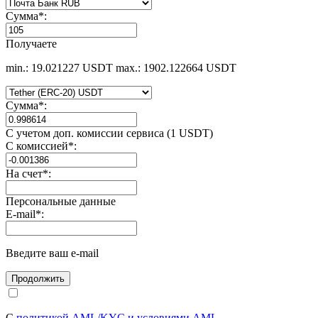
Сумма
*
:
Получаете
min.: 19.021227 USDT
max.: 1902.122664 USDT
Сумма
*
:
С учетом доп. комиссии сервиса (1 USDT)
С комиссией
*
:
На счет
*
:
Персональные данные
E-mail
*
:
Введите ваш e-mail
С
политикой AML/KYC и условиями AML