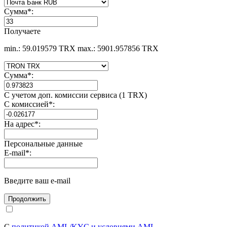
Сумма
*
:
Получаете
min.: 59.019579 TRX
max.: 5901.957856 TRX
Сумма
*
:
С учетом доп. комиссии сервиса (1 TRX)
С комиссией
*
:
На адрес
*
:
Персональные данные
E-mail
*
:
Введите ваш e-mail
С
политикой AML/KYC и условиями AML