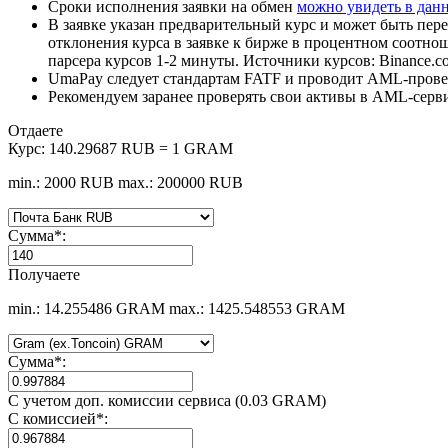
Сроки исполнения заявки на обмен
можно увидеть в дан
В заявке указан предварительный курс и может быть пере
отклонения курса в заявке к бирже в процентном соотно
парсера курсов 1-2 минуты. Источники курсов: Binance.c
UmaPay следует стандартам FATF и проводит AML-провер
Рекомендуем заранее проверять свои активы в AML-серв
Отдаете
Курс:
140.29687 RUB = 1 GRAM
min.: 2000 RUB
max.: 200000 RUB
Сумма
*
:
Получаете
min.: 14.255486 GRAM
max.: 1425.548553 GRAM
Сумма
*
:
С учетом доп. комиссии сервиса (0.03 GRAM)
С комиссией
*
: