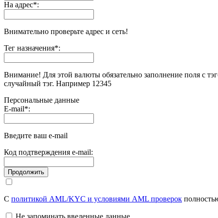
На адрес
*
:
Внимательно проверьте адрес и сеть!
Тег назначения
*
:
Внимание! Для этой валюты обязательно заполнение поля с тэг
случайный тэг. Например 12345
Персональные данные
E-mail
*
:
Введите ваш e-mail
Код подтверждения e-mail:
С
политикой AML/KYC и условиями AML проверок
полностью
Не запоминать введенные данные