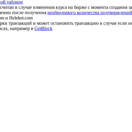
ной таблице
считан в случае изменения курса на бирже с момента создания з
шении после получения
необходимого количества подтверждений 
om и Heleket.com
ки транзакций и может остановить транзакцию в случае если о
исах, например в
GetBlock