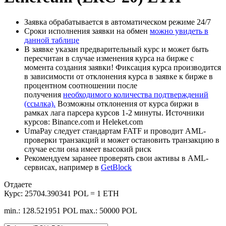
Заявка обрабатывается в автоматическом режиме 24/7
Сроки исполнения заявки на обмен
можно увидеть в
данной таблице
В заявке указан предварительный курс и может быть
пересчитан в случае изменения курса на бирже с
момента создания заявки! Фиксация курса производится
в зависимости от отклонения курса в заявке к бирже в
процентном соотношении после
получения
необходимого количества подтверждений
(ссылка).
Возможны отклонения от курса биржи в
рамках лага парсера курсов 1-2 минуты. Источники
курсов: Binance.com и Heleket.com
UmaPay следует стандартам FATF и проводит AML-
проверки транзакций и может остановить транзакцию в
случае если она имеет высокий риск
Рекомендуем заранее проверять свои активы в AML-
сервисах, например в
GetBlock
Отдаете
Курс:
25704.390341 POL = 1 ETH
min.: 128.521951 POL
max.: 50000 POL