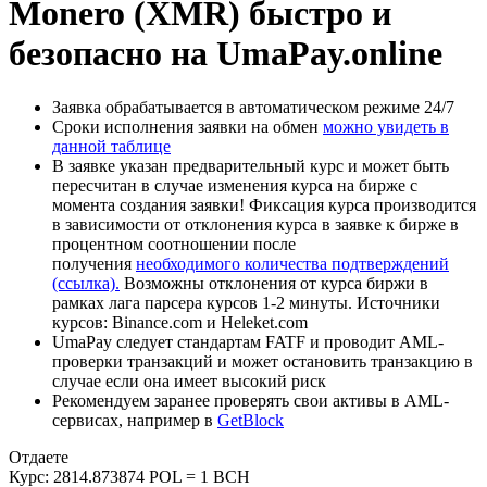
Monero (XMR) быстро и
безопасно на UmaPay.online
Заявка обрабатывается в автоматическом режиме 24/7
Сроки исполнения заявки на обмен
можно увидеть в
данной таблице
В заявке указан предварительный курс и может быть
пересчитан в случае изменения курса на бирже с
момента создания заявки! Фиксация курса производится
в зависимости от отклонения курса в заявке к бирже в
процентном соотношении после
получения
необходимого количества подтверждений
(ссылка).
Возможны отклонения от курса биржи в
рамках лага парсера курсов 1-2 минуты. Источники
курсов: Binance.com и Heleket.com
UmaPay следует стандартам FATF и проводит AML-
проверки транзакций и может остановить транзакцию в
случае если она имеет высокий риск
Рекомендуем заранее проверять свои активы в AML-
сервисах, например в
GetBlock
Отдаете
Курс:
2814.873874 POL = 1 BCH