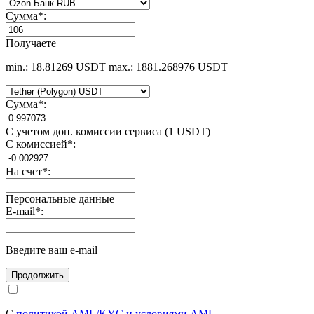
Сумма
*
:
Получаете
min.: 18.81269 USDT
max.: 1881.268976 USDT
Сумма
*
:
С учетом доп. комиссии сервиса (1 USDT)
С комиссией
*
:
На счет
*
:
Персональные данные
E-mail
*
:
Введите ваш e-mail
С
политикой AML/KYC и условиями AML