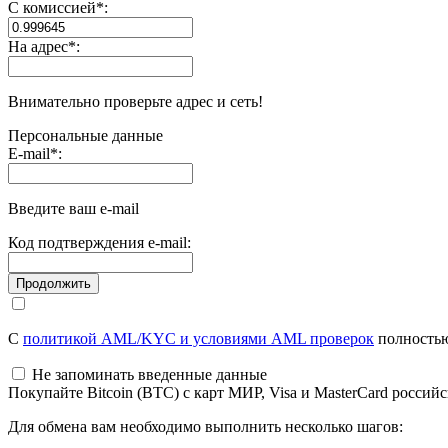
С комиссией
*
:
На адрес
*
:
Внимательно проверьте адрес и сеть!
Персональные данные
E-mail
*
:
Введите ваш e-mail
Код подтверждения e-mail:
С
политикой AML/KYC и условиями AML проверок
полностью
Не запоминать введенные данные
Покупайте Bitcoin (BTC) с карт МИР, Visa и MasterCard россий
Для обмена вам необходимо выполнить несколько шагов: