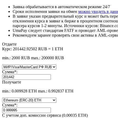
Заявка обрабатывается в автоматическом режиме 24/7
Сроки исполнения заявки на обмен
можно увидеть в дан
В заявке указан предварительный курс и может быть пере
отклонения курса в заявке к бирже в процентном соотно
парсера курсов 1-2 минуты. Источники курсов: Binance.c
UmaPay следует стандартам FATF и проводит AML-провер
Рекомендуем заранее проверять свои активы в AML-серв
Отдаете
Курс:
201442.92502 RUB = 1 ETH
min.: 2000 RUB
max.: 200000 RUB
Сумма
*
:
Получаете
min.: 0.009928 ETH
max.: 0.992837 ETH
Сумма
*
:
С учетом доп. комиссии сервиса (0.00035 ETH)