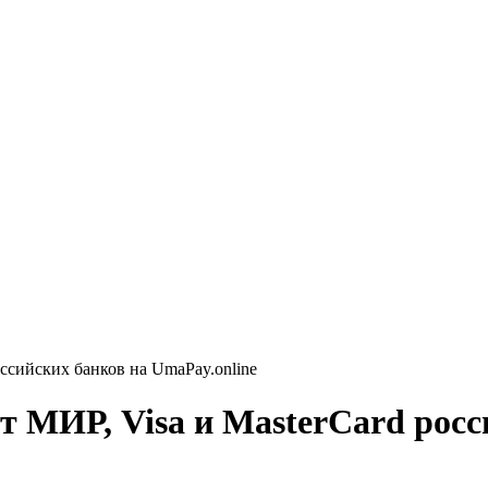
оссийских банков на UmaPay.online
рт МИР, Visa и MasterCard рос