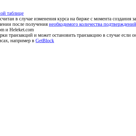
ной таблице
считан в случае изменения курса на бирже с момента создания з
шении после получения
необходимого количества подтверждений 
om и Heleket.com
ки транзакций и может остановить транзакцию в случае если о
исах, например в
GetBlock