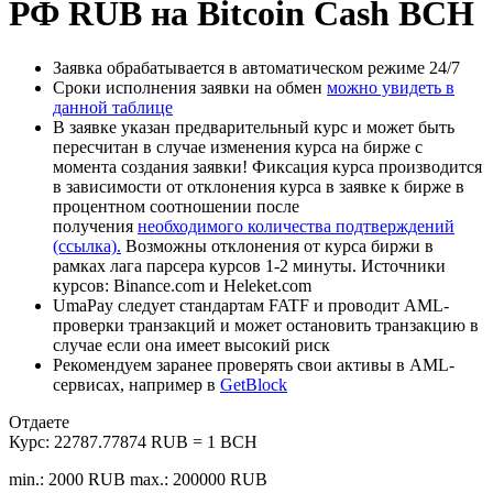
РФ RUB на Bitcoin Cash BCH
Заявка обрабатывается в автоматическом режиме 24/7
Сроки исполнения заявки на обмен
можно увидеть в
данной таблице
В заявке указан предварительный курс и может быть
пересчитан в случае изменения курса на бирже с
момента создания заявки! Фиксация курса производится
в зависимости от отклонения курса в заявке к бирже в
процентном соотношении после
получения
необходимого количества подтверждений
(ссылка).
Возможны отклонения от курса биржи в
рамках лага парсера курсов 1-2 минуты. Источники
курсов: Binance.com и Heleket.com
UmaPay следует стандартам FATF и проводит AML-
проверки транзакций и может остановить транзакцию в
случае если она имеет высокий риск
Рекомендуем заранее проверять свои активы в AML-
сервисах, например в
GetBlock
Отдаете
Курс:
22787.77874 RUB = 1 BCH
min.: 2000 RUB
max.: 200000 RUB