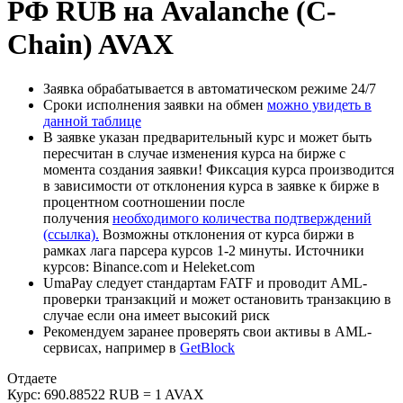
РФ RUB на Avalanche (C-
Chain) AVAX
Заявка обрабатывается в автоматическом режиме 24/7
Сроки исполнения заявки на обмен
можно увидеть в
данной таблице
В заявке указан предварительный курс и может быть
пересчитан в случае изменения курса на бирже с
момента создания заявки! Фиксация курса производится
в зависимости от отклонения курса в заявке к бирже в
процентном соотношении после
получения
необходимого количества подтверждений
(ссылка).
Возможны отклонения от курса биржи в
рамках лага парсера курсов 1-2 минуты. Источники
курсов: Binance.com и Heleket.com
UmaPay следует стандартам FATF и проводит AML-
проверки транзакций и может остановить транзакцию в
случае если она имеет высокий риск
Рекомендуем заранее проверять свои активы в AML-
сервисах, например в
GetBlock
Отдаете
Курс:
690.88522 RUB = 1 AVAX