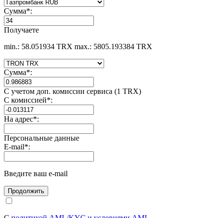
Сумма
*
:
Получаете
min.: 58.051934 TRX
max.: 5805.193384 TRX
Сумма
*
:
С учетом доп. комиссии сервиса (1 TRX)
С комиссией
*
:
На адрес
*
:
Персональные данные
E-mail
*
:
Введите ваш e-mail
С
политикой AML/KYC и условиями AML